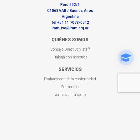
Perú 552/6
C1068AAB / Buenos Aires
Argentina
Tel +54 11 7078-0542
iram-iso@iram.org.ar
QUIÉNES SOMOS
Consejo Directivo y staff
Trabajá con nosotros
SERVICIOS
Evaluaciones de la conformidad
Formación
Normas en tu sector
BUSCADORES
Certificaciones otorgadas
Capacitaciones a tu medida
Buscá tu norma