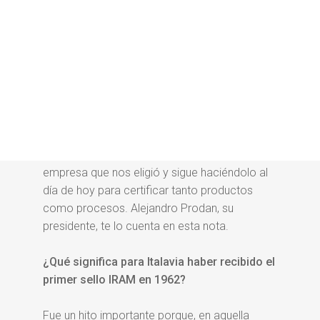
El Sello IRAM lleva más de 60 años
demostrando ser sinónimo de calidad,
seguridad y confianza. ¿Pero cuál fue la
primera organización que eligió contar con
él?
Hoy queremos que conozcas la historia
del primer certificado IRAM. Fue
Italavia
la
empresa que nos eligió y sigue haciéndolo al
día de hoy para certificar tanto productos
como procesos. Alejandro Prodan, su
presidente, te lo cuenta en esta nota.
¿Qué significa para Italavia haber recibido el
primer sello IRAM en 1962?
Fue un hito importante porque, en aquella