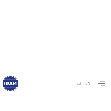
6 mayo, 2025
“Seguimos creyendo en
IRAM como el primer día”
Del primer sello en 1962 a hoy: por qué Italavia
nos sigue eligiendo.
ES
EN