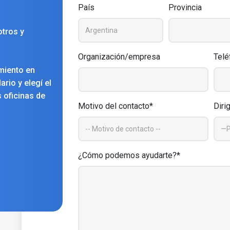
País
Provincia
tros y
Organización/empresa
Telé
miento en
rio y elegí el
 oficinas de
Motivo del contacto*
Diri
¿Cómo podemos ayudarte?*