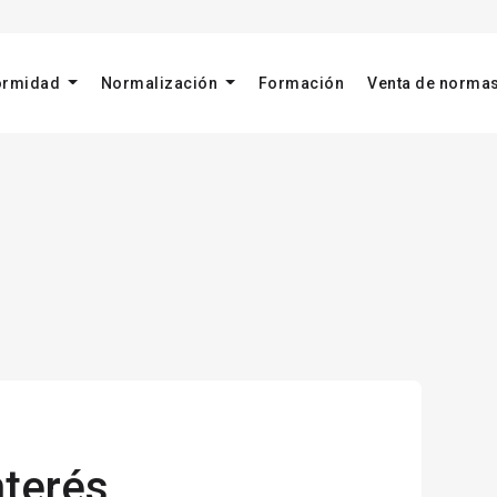
formidad
Normalización
Formación
Venta de norma
nterés