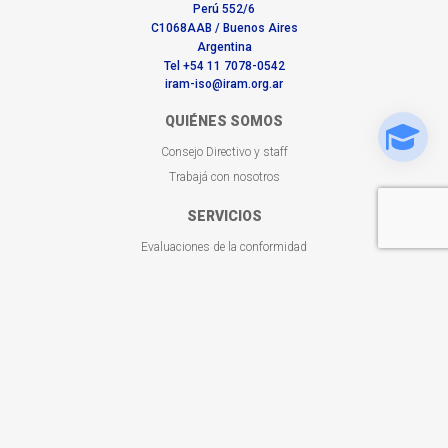
Perú 552/6
C1068AAB / Buenos Aires
Argentina
Tel +54 11 7078-0542
iram-iso@iram.org.ar
QUIÉNES SOMOS
Consejo Directivo y staff
Trabajá con nosotros
SERVICIOS
Evaluaciones de la conformidad
Formación
Normas en tu sector
BUSCADORES
Certificaciones otorgadas
Capacitaciones a tu medida
Buscá tu norma