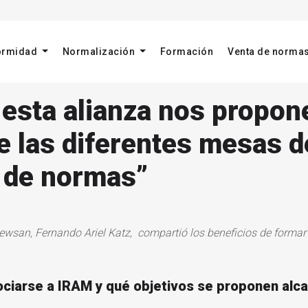
formidad
Normalización
Formación
Venta de norma
e esta alianza nos propo
de las diferentes mesas d
 de normas”
ewsan, Fernando Ariel Katz,
compartió los beneficios
de
formar 
ciarse a IRAM y qué objetivos se proponen alcan