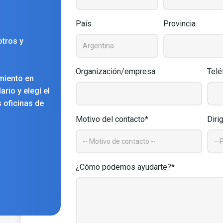
País
Provincia
tros y
Organización/empresa
Telé
miento en
rio y elegí el
 oficinas de
Motivo del contacto*
Diri
¿Cómo podemos ayudarte?*