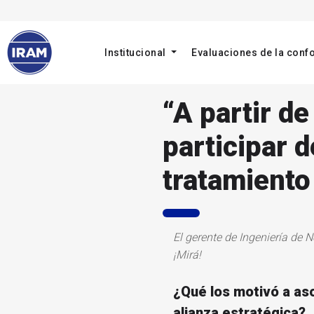
Institucional
Evaluaciones de la con
“A partir d
participar 
tratamiento
El gerente de Ingeniería de
N
¡
Mirá
!
¿Qué los motivó a aso
alianza estratégica?