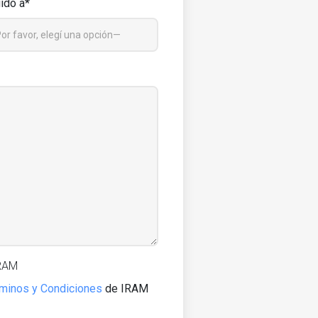
gido a*
IRAM
minos y Condiciones
de IRAM