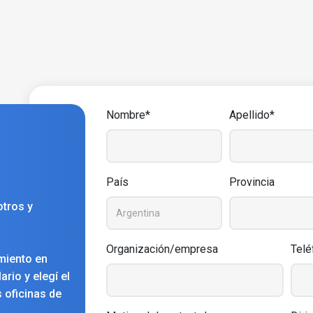
Nombre*
Apellido*
País
Provincia
tros y
Organización/empresa
Telé
miento en
rio y elegí el
 oficinas de