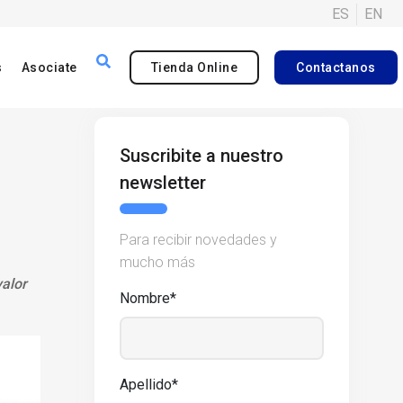
ES
EN
s
Asociate
Tienda Online
Contactanos
Suscribite a nuestro
newsletter
Para recibir novedades y
mucho más
alor
Nombre*
Apellido*