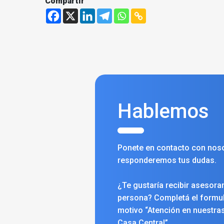
Compartir
Hablemos
Ponete en contacto con noso
responderemos tus dudas.
¿Te gustaría recibir asesora
persona? Completá el formula
motivo “Atención en nuestras
Casa Central”.