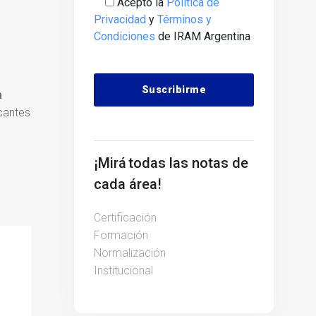
Acepto la
Política de
Privacidad
y
Términos y
Condiciones
de IRAM Argentina
a
icantes
Alternative:
¡Mirá todas las notas de
cada área!
Certificación
Formación
Normalización
Institucional