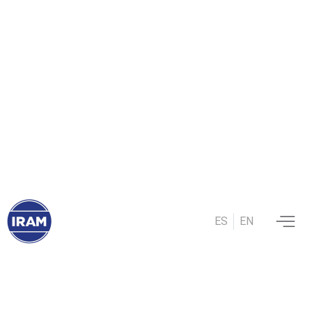
2 mayo, 2024
¿Cómo identificar si un
producto eléctrico es
seguro?
Te acercamos recomendaciones para que
ES
EN
compres con tranquilidad.
¡No te lo pierdas!