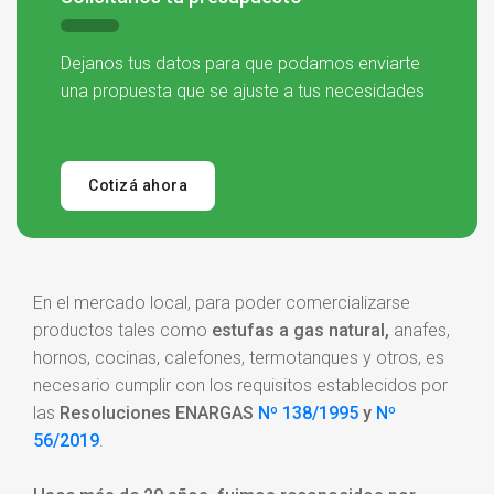
Dejanos
tus datos para que podamos enviarte
una propuesta que se ajuste a tus necesidades
Cotizá ahora
En el mercado local, para poder comercializarse
productos tales como
estufas a gas natural,
anafes,
hornos, cocinas, calefones,
termotanques
y otros, es
necesario
cumplir
con los requisitos establecidos por
las
Resoluciones ENARGAS
Nº 138/1995
y
Nº
56/2019
.