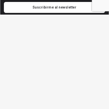
Suscribirme al newsletter
Perú 552/6
C1068AAB / Buenos Aires
Argentina
Tel +54 11 7078-0542
iram-iso@iram.org.ar
QUIÉNES SOMOS
Consejo Directivo y staff
Trabajá con nosotros
SERVICIOS